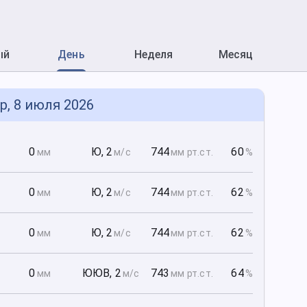
ый
День
Неделя
Месяц
р, 8 июля 2026
0
0
Ю
,
2
744
60
мм
м/с
мм рт
.ст.
%
0
0
Ю
,
2
744
62
мм
м/с
мм рт
.ст.
%
0
0
Ю
,
2
744
62
мм
м/с
мм рт
.ст.
%
0
0
ЮЮВ
,
2
743
64
мм
м/с
мм рт
.ст.
%