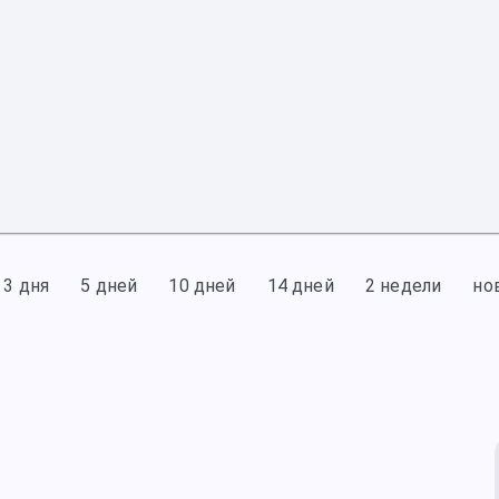
3 дня
5 дней
10 дней
14 дней
2 недели
но