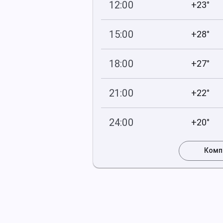
12:00
+23°
746
58
мм рт
.ст.
%
15:00
+28°
745
47
мм рт
.ст.
%
18:00
+27°
745
44
мм рт
.ст.
%
21:00
+22°
745
55
мм рт
.ст.
%
24:00
+20°
744
60
мм рт
.ст.
%
Комп