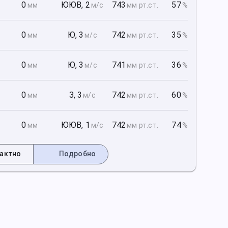
1
0
ЮЮВ
,
2
743
57
мм
м/с
мм рт
.ст.
%
1
0
Ю
,
3
742
35
мм
м/с
мм рт
.ст.
%
1
0
Ю
,
3
741
36
мм
м/с
мм рт
.ст.
%
2
0
З
,
3
742
60
мм
м/с
мм рт
.ст.
%
2
0
ЮЮВ
,
1
742
74
мм
м/с
мм рт
.ст.
%
актно
Подробно