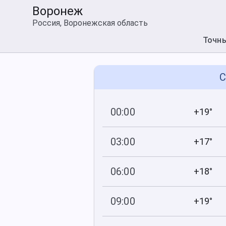
Воронеж
Россия, Воронежская область
Точн
С
00:00
+19°
743
85
мм рт
.ст.
%
03:00
+17°
744
87
мм рт
.ст.
%
06:00
+18°
744
83
мм рт
.ст.
%
09:00
+19°
745
69
мм рт
.ст.
%