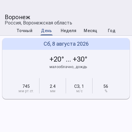
Воронеж
Россия, Воронежская область
Точный
День
Неделя
Месяц
Год
Сб, 8 августа 2026
+20° ... +30°
малооблачно, дождь
745
2.4
СЗ
,
1
56
мм рт
.ст.
мм
м/с
%