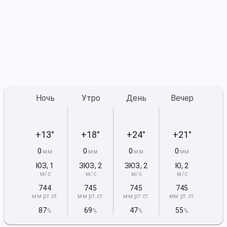
Ночь
Утро
День
Вечер
+13°
+18°
+24°
+21°
0
0
0
0
мм
мм
мм
мм
ЮЗ
,
1
ЗЮЗ
,
2
ЗЮЗ
,
2
Ю
,
2
м/с
м/с
м/с
м/с
744
745
745
745
мм рт
.ст.
мм рт
.ст.
мм рт
.ст.
мм рт
.ст.
87
69
47
55
%
%
%
%