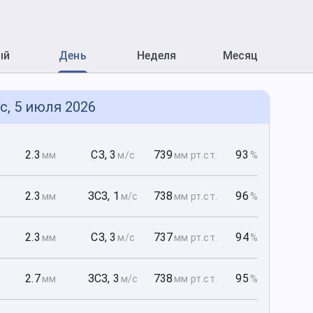
ый
День
Неделя
Месяц
с, 5 июля 2026
0
2.3
СЗ
,
3
739
93
мм
м/с
мм рт
.ст.
%
0
2.3
ЗСЗ
,
1
738
96
мм
м/с
мм рт
.ст.
%
0
2.3
СЗ
,
3
737
94
мм
м/с
мм рт
.ст.
%
0
2.7
ЗСЗ
,
3
738
95
мм
м/с
мм рт
.ст.
%