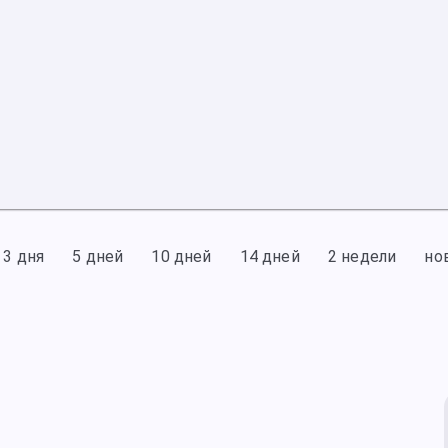
3 дня
5 дней
10 дней
14 дней
2 недели
но