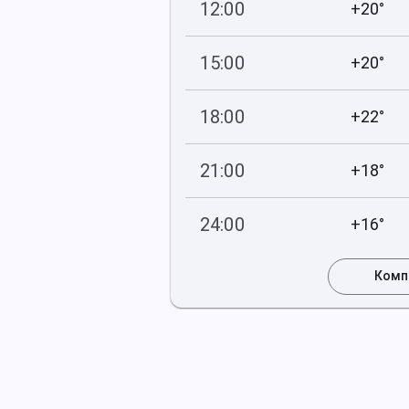
12:00
+20°
739
55
мм рт
.ст.
%
15:00
+20°
738
54
мм рт
.ст.
%
18:00
+22°
738
78
мм рт
.ст.
%
21:00
+18°
739
92
мм рт
.ст.
%
24:00
+16°
739
93
мм рт
.ст.
%
Комп