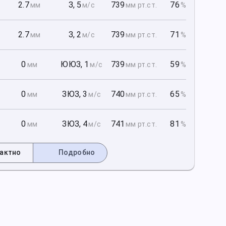
1
2.7
З
,
5
739
76
мм
м/с
мм рт
.ст.
%
1
2.7
З
,
2
739
71
мм
м/с
мм рт
.ст.
%
1
0
ЮЮЗ
,
1
739
59
мм
м/с
мм рт
.ст.
%
2
0
ЗЮЗ
,
3
740
65
мм
м/с
мм рт
.ст.
%
2
0
ЗЮЗ
,
4
741
81
мм
м/с
мм рт
.ст.
%
актно
Подробно