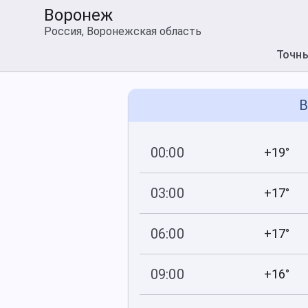
Воронеж
Россия, Воронежская область
Точн
В
00:00
+19°
741
95
мм рт
.ст.
%
03:00
+17°
740
92
мм рт
.ст.
%
06:00
+17°
740
84
мм рт
.ст.
%
09:00
+16°
739
68
мм рт
.ст.
%