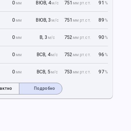
1
0
ВЮВ
,
4
751
91
мм
м/с
мм рт
.ст.
%
1
0
ВЮВ
,
3
751
89
мм
м/с
мм рт
.ст.
%
1
0
В
,
3
752
90
мм
м/с
мм рт
.ст.
%
2
0
ВСВ
,
4
752
96
мм
м/с
мм рт
.ст.
%
2
0
ВСВ
,
5
753
97
мм
м/с
мм рт
.ст.
%
актно
Подробно