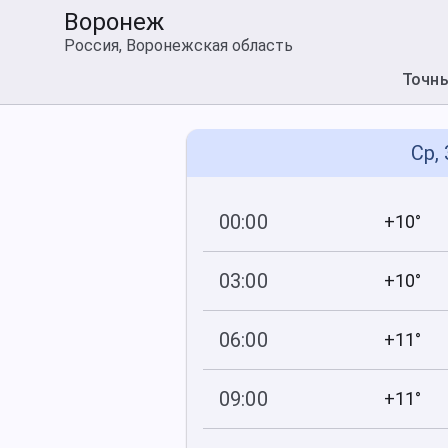
Воронеж
Россия, Воронежская область
Точн
Ср,
00:00
+10°
750
93
мм рт
.ст.
%
03:00
+10°
751
99
мм рт
.ст.
%
06:00
+11°
751
95
мм рт
.ст.
%
09:00
+11°
752
88
мм рт
.ст.
%