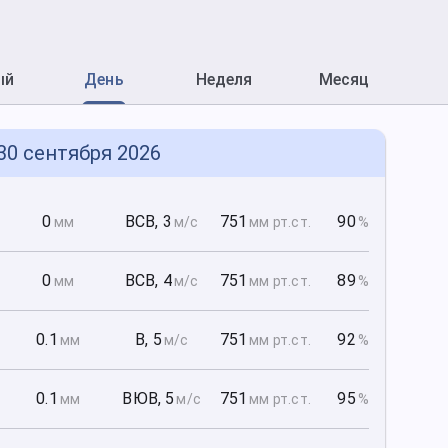
ый
День
Неделя
Месяц
 30 сентября 2026
0
0
ВСВ
,
3
751
90
мм
м/с
мм рт
.ст.
%
0
0
ВСВ
,
4
751
89
мм
м/с
мм рт
.ст.
%
0
0.1
В
,
5
751
92
мм
м/с
мм рт
.ст.
%
0
0.1
ВЮВ
,
5
751
95
мм
м/с
мм рт
.ст.
%