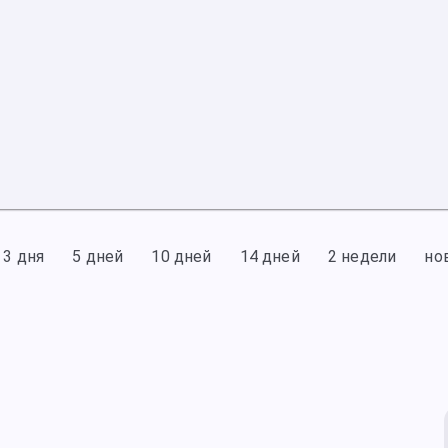
3 дня
5 дней
10 дней
14 дней
2 недели
но