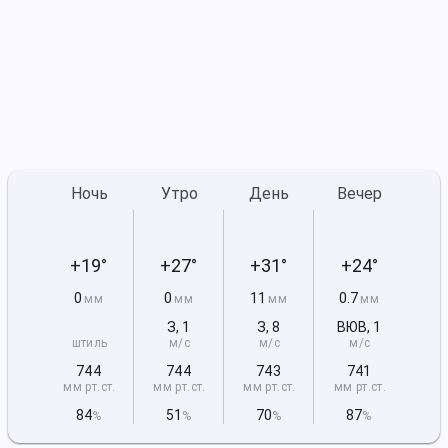
Ночь
Утро
День
Вечер
+19°
+27°
+31°
+24°
0
0
11
0.7
мм
мм
мм
мм
З
,
1
З
,
8
ВЮВ
,
1
штиль
м/с
м/с
м/с
744
744
743
741
мм рт
.ст.
мм рт
.ст.
мм рт
.ст.
мм рт
.ст.
84
51
70
87
%
%
%
%