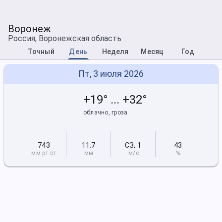
Воронеж
Россия, Воронежская область
Точный
День
Неделя
Месяц
Год
Пт, 3 июля 2026
+19° ... +32°
облачно, гроза
743
11.7
СЗ
,
1
43
мм рт
.ст.
мм
м/с
%