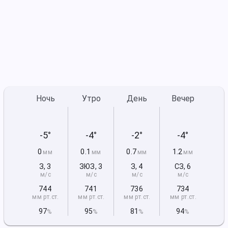
Ночь
Утро
День
Вечер
-5°
-4°
-2°
-4°
0
0.1
0.7
1.2
мм
мм
мм
мм
З
,
3
ЗЮЗ
,
3
З
,
4
СЗ
,
6
м/с
м/с
м/с
м/с
744
741
736
734
мм рт
.ст.
мм рт
.ст.
мм рт
.ст.
мм рт
.ст.
97
95
81
94
%
%
%
%