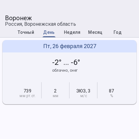
Воронеж
Россия, Воронежская область
Точный
День
Неделя
Месяц
Год
Пт, 26 февраля 2027
-2° ... -6°
облачно, снег
739
2
ЗЮЗ
,
3
87
мм рт
.ст.
мм
м/с
%