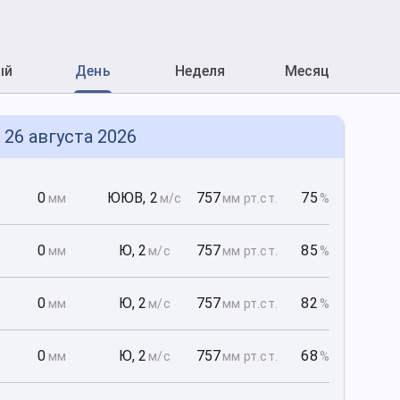
ый
День
Неделя
Месяц
, 26 августа 2026
0
0
ЮЮВ
,
2
757
75
мм
м/с
мм рт
.ст.
%
0
0
Ю
,
2
757
85
мм
м/с
мм рт
.ст.
%
0
0
Ю
,
2
757
82
мм
м/с
мм рт
.ст.
%
0
0
Ю
,
2
757
68
мм
м/с
мм рт
.ст.
%