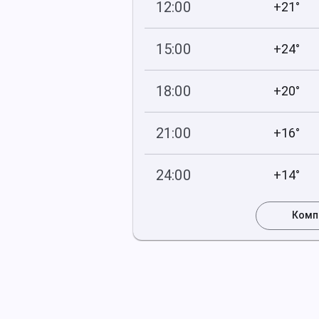
12:00
+21°
756
49
мм рт
.ст.
%
15:00
+24°
756
38
мм рт
.ст.
%
18:00
+20°
756
50
мм рт
.ст.
%
21:00
+16°
756
68
мм рт
.ст.
%
24:00
+14°
757
75
мм рт
.ст.
%
Комп