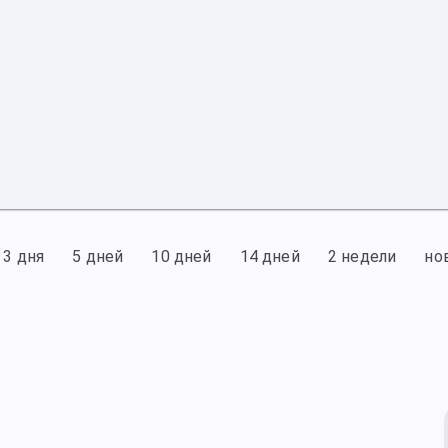
3 дня
5 дней
10 дней
14 дней
2 недели
но