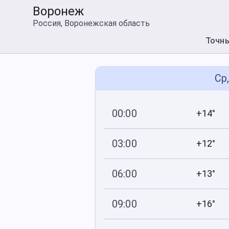
Воронеж
Россия, Воронежская область
Точн
Ср
00:00
+14°
755
74
мм рт
.ст.
%
03:00
+12°
755
85
мм рт
.ст.
%
06:00
+13°
756
78
мм рт
.ст.
%
09:00
+16°
757
65
мм рт
.ст.
%