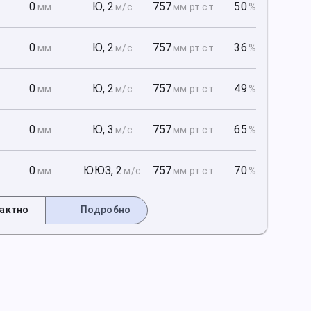
1
0
Ю
,
2
757
50
мм
м/с
мм рт
.ст.
%
1
0
Ю
,
2
757
36
мм
м/с
мм рт
.ст.
%
1
0
Ю
,
2
757
49
мм
м/с
мм рт
.ст.
%
2
0
Ю
,
3
757
65
мм
м/с
мм рт
.ст.
%
2
0
ЮЮЗ
,
2
757
70
мм
м/с
мм рт
.ст.
%
актно
Подробно