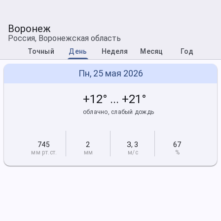
Воронеж
Россия, Воронежская область
Точный
День
Неделя
Месяц
Год
Пн, 25 мая 2026
+12° ... +21°
облачно, слабый дождь
745
2
З
,
3
67
мм рт
.ст.
мм
м/с
%