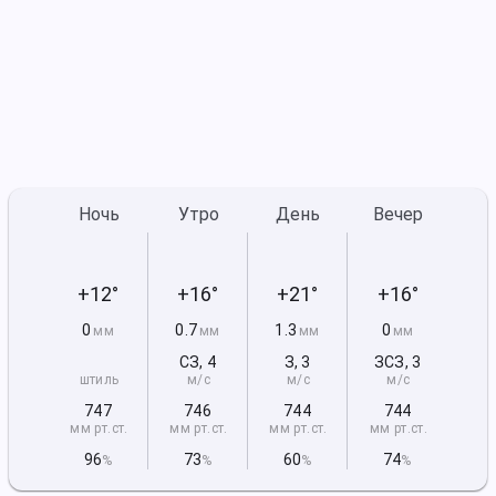
Ночь
Утро
День
Вечер
+12°
+16°
+21°
+16°
0
0.7
1.3
0
мм
мм
мм
мм
СЗ
,
4
З
,
3
ЗСЗ
,
3
штиль
м/с
м/с
м/с
747
746
744
744
мм рт
.ст.
мм рт
.ст.
мм рт
.ст.
мм рт
.ст.
96
73
60
74
%
%
%
%