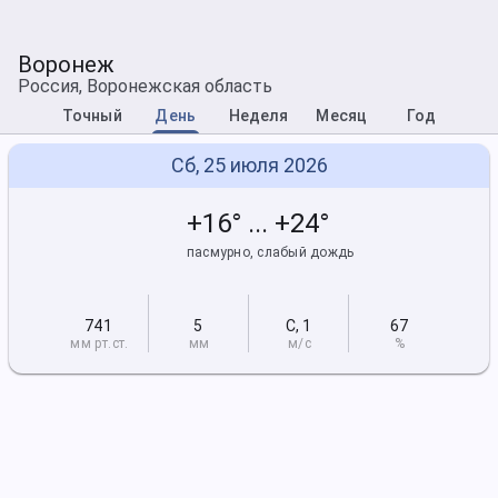
Воронеж
Россия, Воронежская область
Точный
День
Неделя
Месяц
Год
Сб, 25 июля 2026
+16° ... +24°
пасмурно, слабый дождь
741
5
С
,
1
67
мм рт
.ст.
мм
м/с
%