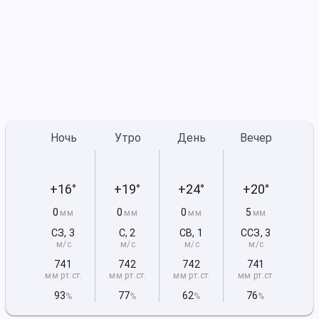
Ночь
Утро
День
Вечер
+16°
+19°
+24°
+20°
0
0
0
5
мм
мм
мм
мм
СЗ
,
3
С
,
2
СВ
,
1
ССЗ
,
3
м/с
м/с
м/с
м/с
741
742
742
741
мм рт
.ст.
мм рт
.ст.
мм рт
.ст.
мм рт
.ст.
93
77
62
76
%
%
%
%