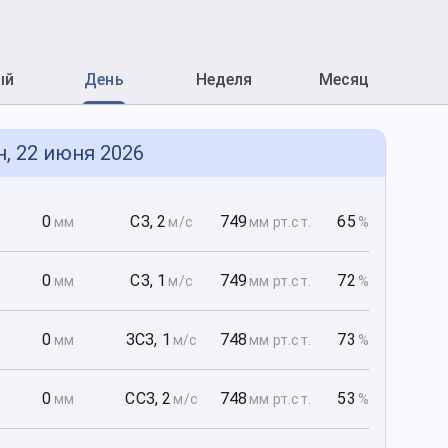
ый
День
Неделя
Месяц
н, 22 июня 2026
0
0
СЗ
,
2
749
65
мм
м/с
мм рт
.ст.
%
0
0
СЗ
,
1
749
72
мм
м/с
мм рт
.ст.
%
0
0
ЗСЗ
,
1
748
73
мм
м/с
мм рт
.ст.
%
0
0
ССЗ
,
2
748
53
мм
м/с
мм рт
.ст.
%