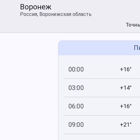
Воронеж
Россия, Воронежская область
Точн
П
00:00
+16°
750
86
мм рт
.ст.
%
03:00
+14°
750
66
мм рт
.ст.
%
06:00
+16°
750
64
мм рт
.ст.
%
09:00
+21°
750
62
мм рт
.ст.
%