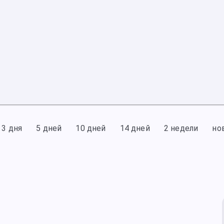
3 дня
5 дней
10 дней
14 дней
2 недели
но