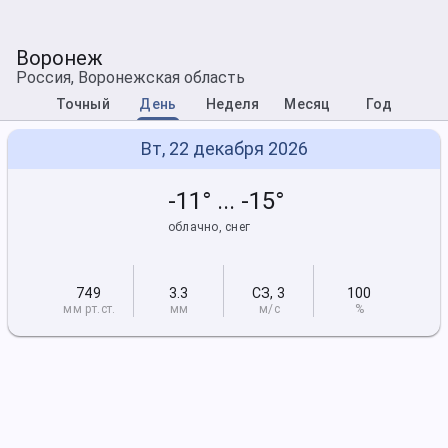
Воронеж
Россия, Воронежская область
Точный
День
Неделя
Месяц
Год
Вт, 22 декабря 2026
-11° ... -15°
облачно, снег
749
3.3
СЗ
,
3
100
мм рт
.ст.
мм
м/с
%