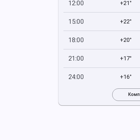
12:00
+21°
745
59
мм рт
.ст.
%
15:00
+22°
745
56
мм рт
.ст.
%
18:00
+20°
745
60
мм рт
.ст.
%
21:00
+17°
744
63
мм рт
.ст.
%
24:00
+16°
744
66
мм рт
.ст.
%
Комп