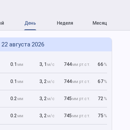
ый
День
Неделя
Месяц
, 22 августа 2026
0
0.1
З
,
1
744
66
мм
м/с
мм рт
.ст.
%
0
0.1
З
,
2
744
67
мм
м/с
мм рт
.ст.
%
0
0.2
З
,
2
745
72
мм
м/с
мм рт
.ст.
%
0
0.2
З
,
2
745
75
мм
м/с
мм рт
.ст.
%