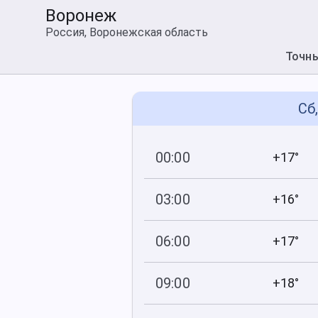
Воронеж
Россия, Воронежская область
Точн
Сб
00:00
+17°
745
64
мм рт
.ст.
%
03:00
+16°
745
63
мм рт
.ст.
%
06:00
+17°
745
69
мм рт
.ст.
%
09:00
+18°
746
73
мм рт
.ст.
%