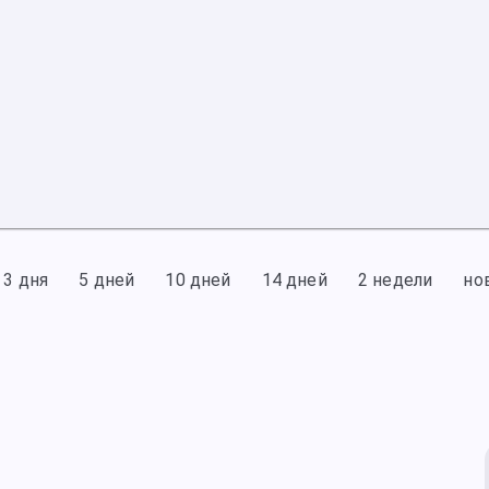
3 дня
5 дней
10 дней
14 дней
2 недели
но