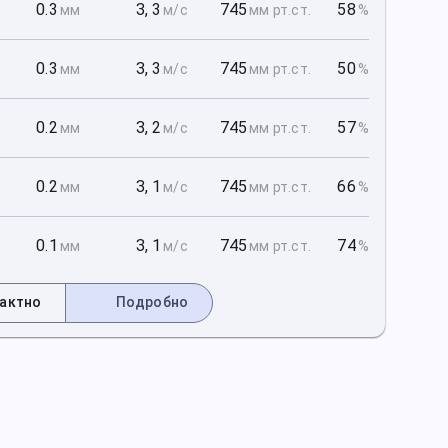
1
0.3
З
,
3
745
58
мм
м/с
мм рт
.ст.
%
1
0.3
З
,
3
745
50
мм
м/с
мм рт
.ст.
%
1
0.2
З
,
2
745
57
мм
м/с
мм рт
.ст.
%
2
0.2
З
,
1
745
66
мм
м/с
мм рт
.ст.
%
2
0.1
З
,
1
745
74
мм
м/с
мм рт
.ст.
%
актно
Подробно