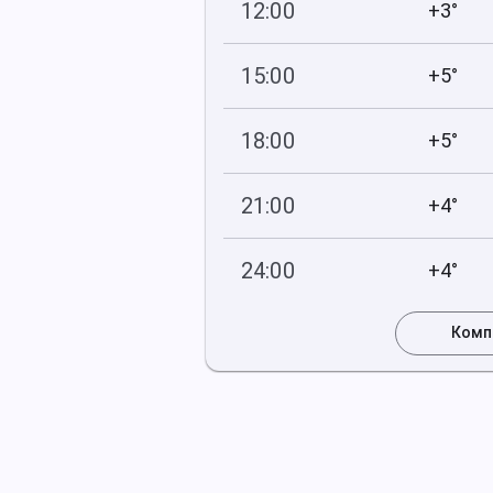
12:00
+3°
749
82
мм рт
.ст.
%
15:00
+5°
750
76
мм рт
.ст.
%
18:00
+5°
751
84
мм рт
.ст.
%
21:00
+4°
752
93
мм рт
.ст.
%
24:00
+4°
752
95
мм рт
.ст.
%
Комп