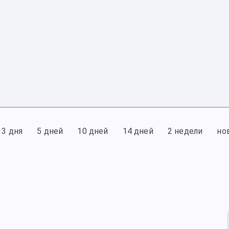
3 дня
5 дней
10 дней
14 дней
2 недели
но