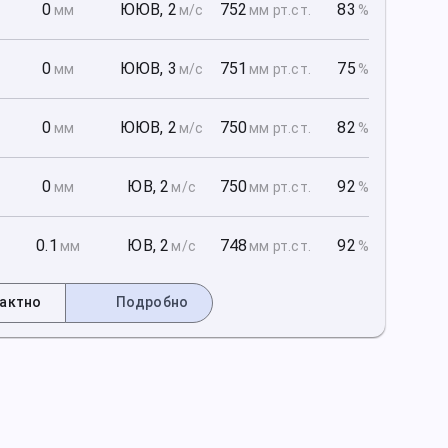
1
0
ЮЮВ
,
2
752
83
мм
м/с
мм рт
.ст.
%
1
0
ЮЮВ
,
3
751
75
мм
м/с
мм рт
.ст.
%
1
0
ЮЮВ
,
2
750
82
мм
м/с
мм рт
.ст.
%
2
0
ЮВ
,
2
750
92
мм
м/с
мм рт
.ст.
%
2
0.1
ЮВ
,
2
748
92
мм
м/с
мм рт
.ст.
%
актно
Подробно