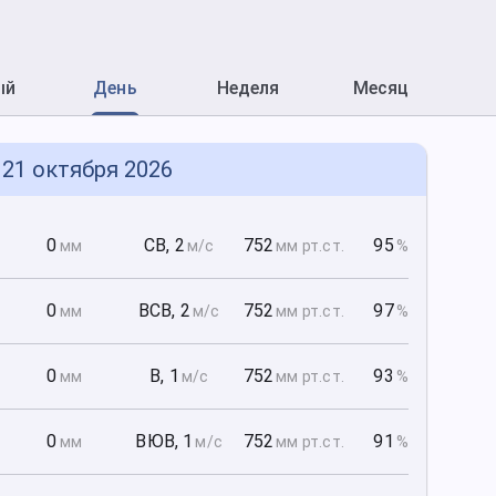
ый
День
Неделя
Месяц
 21 октября 2026
0
0
СВ
,
2
752
95
мм
м/с
мм рт
.ст.
%
0
0
ВСВ
,
2
752
97
мм
м/с
мм рт
.ст.
%
0
0
В
,
1
752
93
мм
м/с
мм рт
.ст.
%
0
0
ВЮВ
,
1
752
91
мм
м/с
мм рт
.ст.
%