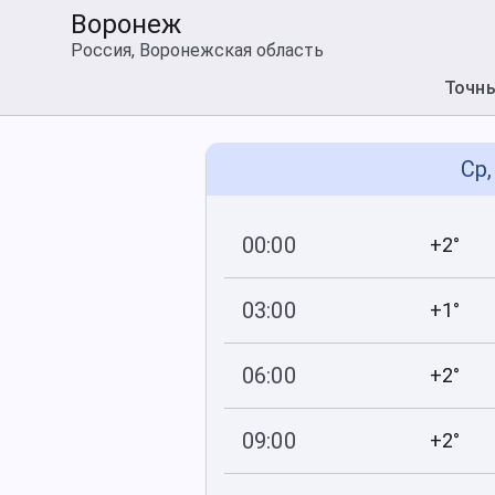
Воронеж
Россия, Воронежская область
Точн
Ср,
00:00
+2°
744
93
мм рт
.ст.
%
03:00
+1°
745
91
мм рт
.ст.
%
06:00
+2°
746
90
мм рт
.ст.
%
09:00
+2°
748
88
мм рт
.ст.
%