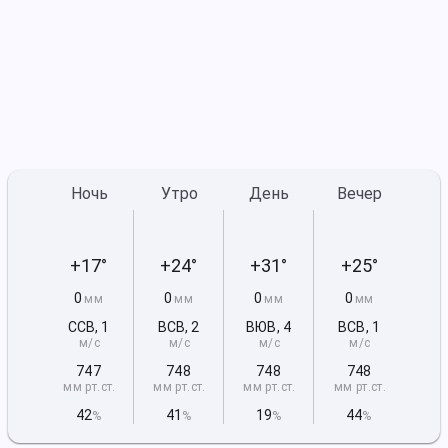
Ночь
Утро
День
Вечер
+17°
+24°
+31°
+25°
0
0
0
0
мм
мм
мм
мм
ССВ
,
1
ВСВ
,
2
ВЮВ
,
4
ВСВ
,
1
м/с
м/с
м/с
м/с
747
748
748
748
мм рт
.ст.
мм рт
.ст.
мм рт
.ст.
мм рт
.ст.
42
41
19
44
%
%
%
%