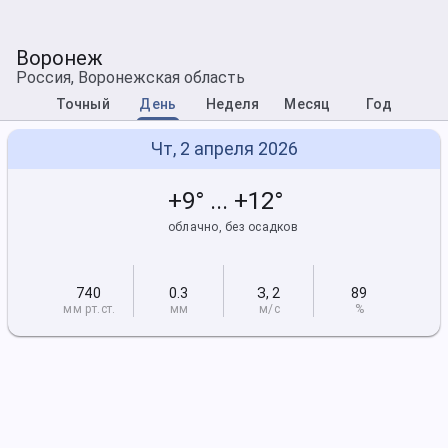
Воронеж
Россия, Воронежская область
Точный
День
Неделя
Месяц
Год
Чт, 2 апреля 2026
+9° ... +12°
облачно, без осадков
740
0.3
З
,
2
89
мм рт
.ст.
мм
м/с
%