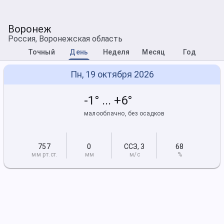
Воронеж
Россия, Воронежская область
Точный
День
Неделя
Месяц
Год
Пн, 19 октября 2026
-1° ... +6°
малооблачно, без осадков
757
0
ССЗ
,
3
68
мм рт
.ст.
мм
м/с
%