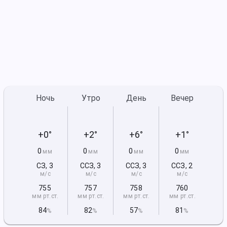
Ночь
Утро
День
Вечер
+0°
+2°
+6°
+1°
0
0
0
0
мм
мм
мм
мм
СЗ
,
3
ССЗ
,
3
ССЗ
,
3
ССЗ
,
2
м/с
м/с
м/с
м/с
755
757
758
760
мм рт
.ст.
мм рт
.ст.
мм рт
.ст.
мм рт
.ст.
84
82
57
81
%
%
%
%