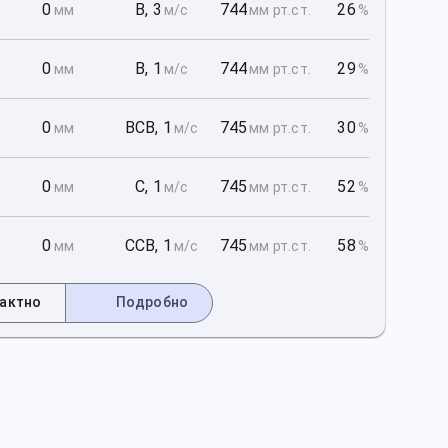
1
0
В
,
3
744
26
мм
м/с
мм рт
.ст.
%
1
0
В
,
1
744
29
мм
м/с
мм рт
.ст.
%
1
0
ВСВ
,
1
745
30
мм
м/с
мм рт
.ст.
%
2
0
С
,
1
745
52
мм
м/с
мм рт
.ст.
%
2
0
ССВ
,
1
745
58
мм
м/с
мм рт
.ст.
%
актно
Подробно