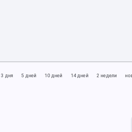
3 дня
5 дней
10 дней
14 дней
2 недели
но