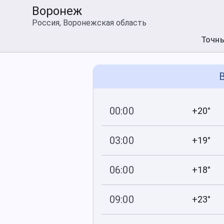
Воронеж
Россия, Воронежская область
Точн
В
00:00
+20°
742
40
мм рт
.ст.
%
03:00
+19°
742
51
мм рт
.ст.
%
06:00
+18°
742
59
мм рт
.ст.
%
09:00
+23°
742
44
мм рт
.ст.
%