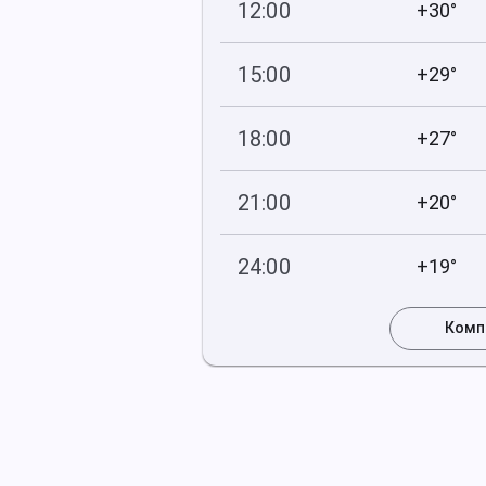
12:00
+30°
742
28
мм рт
.ст.
%
15:00
+29°
742
26
мм рт
.ст.
%
18:00
+27°
742
23
мм рт
.ст.
%
21:00
+20°
742
40
мм рт
.ст.
%
24:00
+19°
743
45
мм рт
.ст.
%
Комп