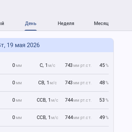
ый
День
Неделя
Месяц
т, 19 мая 2026
0
0
С
,
1
743
45
мм
м/с
мм рт
.ст.
%
0
0
СВ
,
1
743
48
мм
м/с
мм рт
.ст.
%
0
0
ССВ
,
1
744
53
мм
м/с
мм рт
.ст.
%
0
0
ССВ
,
1
744
49
мм
м/с
мм рт
.ст.
%