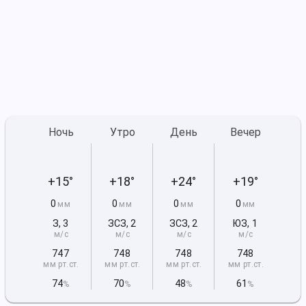
Ночь
Утро
День
Вечер
+15°
+18°
+24°
+19°
0
0
0
0
мм
мм
мм
мм
З
,
3
ЗСЗ
,
2
ЗСЗ
,
2
ЮЗ
,
1
м/с
м/с
м/с
м/с
747
748
748
748
мм рт
.ст.
мм рт
.ст.
мм рт
.ст.
мм рт
.ст.
74
70
48
61
%
%
%
%