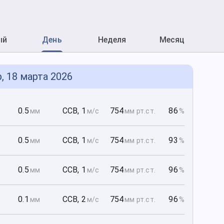
ый
День
Неделя
Месяц
, 18 марта 2026
0
0.5
ССВ
,
1
754
86
мм
м/с
мм рт
.ст.
%
0
0.5
ССВ
,
1
754
93
мм
м/с
мм рт
.ст.
%
0
0.5
ССВ
,
1
754
96
мм
м/с
мм рт
.ст.
%
0
0.1
ССВ
,
2
754
96
мм
м/с
мм рт
.ст.
%