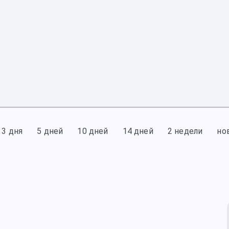
3 дня
5 дней
10 дней
14 дней
2 недели
но