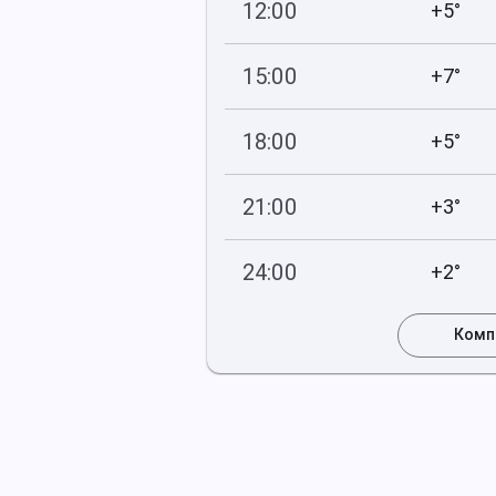
12:00
+5°
753
83
мм рт
.ст.
%
15:00
+7°
753
82
мм рт
.ст.
%
18:00
+5°
753
81
мм рт
.ст.
%
21:00
+3°
754
86
мм рт
.ст.
%
24:00
+2°
754
86
мм рт
.ст.
%
Комп