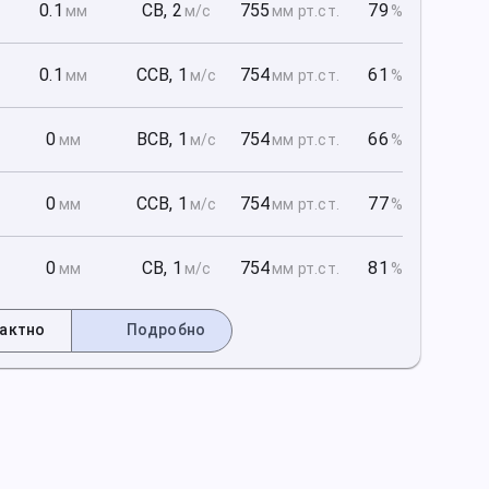
1
0.1
СВ
,
2
755
79
мм
м/с
мм рт
.ст.
%
1
0.1
ССВ
,
1
754
61
мм
м/с
мм рт
.ст.
%
1
0
ВСВ
,
1
754
66
мм
м/с
мм рт
.ст.
%
2
0
ССВ
,
1
754
77
мм
м/с
мм рт
.ст.
%
2
0
СВ
,
1
754
81
мм
м/с
мм рт
.ст.
%
актно
Подробно