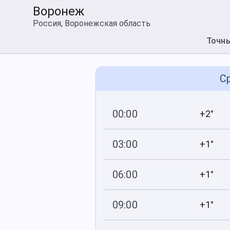
Воронеж
Россия, Воронежская область
Точн
Ср
00:00
+2°
753
84
мм рт
.ст.
%
03:00
+1°
752
91
мм рт
.ст.
%
06:00
+1°
752
94
мм рт
.ст.
%
09:00
+1°
753
92
мм рт
.ст.
%