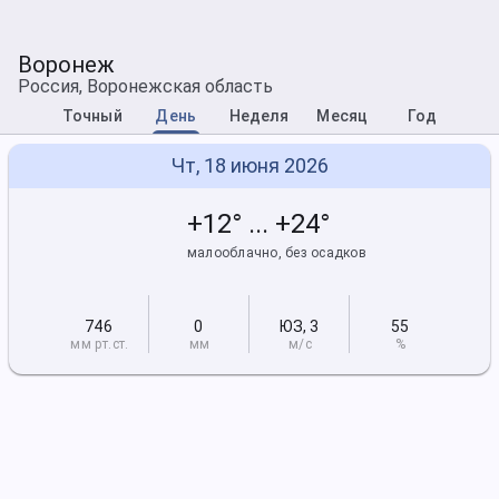
Воронеж
Россия, Воронежская область
Точный
День
Неделя
Месяц
Год
Чт, 18 июня 2026
+12° ... +24°
малооблачно, без осадков
746
0
ЮЗ
,
3
55
мм рт
.ст.
мм
м/с
%