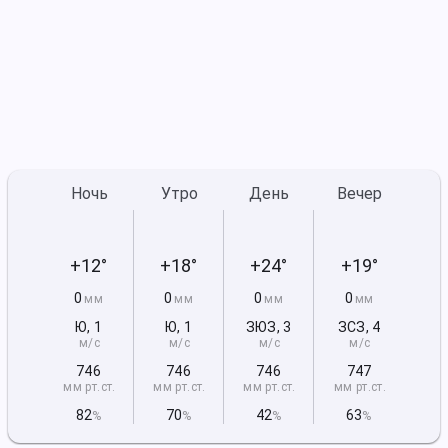
Ночь
Утро
День
Вечер
+12°
+18°
+24°
+19°
0
0
0
0
мм
мм
мм
мм
Ю
,
1
Ю
,
1
ЗЮЗ
,
3
ЗСЗ
,
4
м/с
м/с
м/с
м/с
746
746
746
747
мм рт
.ст.
мм рт
.ст.
мм рт
.ст.
мм рт
.ст.
82
70
42
63
%
%
%
%