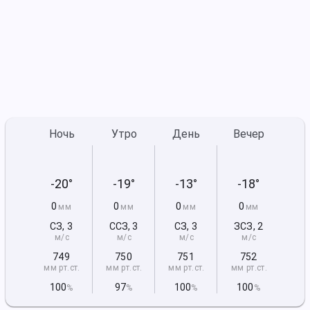
Ночь
Утро
День
Вечер
-20°
-19°
-13°
-18°
0
0
0
0
мм
мм
мм
мм
СЗ
,
3
ССЗ
,
3
СЗ
,
3
ЗСЗ
,
2
м/с
м/с
м/с
м/с
749
750
751
752
мм рт
.ст.
мм рт
.ст.
мм рт
.ст.
мм рт
.ст.
100
97
100
100
%
%
%
%