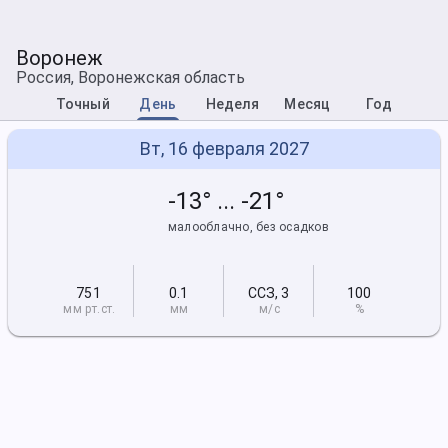
Воронеж
Россия, Воронежская область
Точный
День
Неделя
Месяц
Год
Вт, 16 февраля 2027
-13° ... -21°
малооблачно, без осадков
751
0.1
ССЗ
,
3
100
мм рт
.ст.
мм
м/с
%