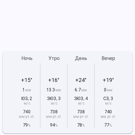
Ночь
Утро
День
Вечер
+15°
+16°
+24°
+19°
1
13.3
6.7
0
мм
мм
мм
мм
ЮЗ
,
2
ЗЮЗ
,
3
ЗЮЗ
,
4
СЗ
,
3
м/с
м/с
м/с
м/с
740
738
738
740
мм рт
.ст.
мм рт
.ст.
мм рт
.ст.
мм рт
.ст.
79
94
78
77
%
%
%
%