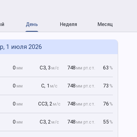
ый
День
Неделя
Месяц
р, 1 июля 2026
0
0
СЗ
,
3
748
63
мм
м/с
мм рт
.ст.
%
0
0
С
,
1
748
73
мм
м/с
мм рт
.ст.
%
0
0
ССЗ
,
2
748
76
мм
м/с
мм рт
.ст.
%
0
0
СЗ
,
2
748
55
мм
м/с
мм рт
.ст.
%