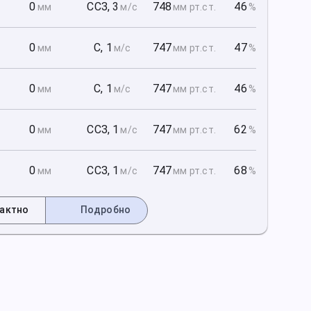
1
0
ССЗ
,
3
748
46
мм
м/с
мм рт
.ст.
%
1
0
С
,
1
747
47
мм
м/с
мм рт
.ст.
%
1
0
С
,
1
747
46
мм
м/с
мм рт
.ст.
%
2
0
ССЗ
,
1
747
62
мм
м/с
мм рт
.ст.
%
2
0
ССЗ
,
1
747
68
мм
м/с
мм рт
.ст.
%
актно
Подробно