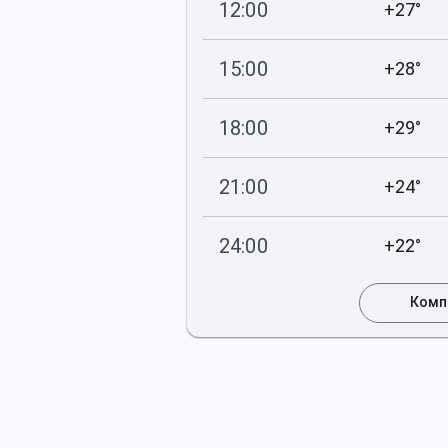
12:00
+27°
747
45
мм рт
.ст.
%
15:00
+28°
747
41
мм рт
.ст.
%
18:00
+29°
746
37
мм рт
.ст.
%
21:00
+24°
747
57
мм рт
.ст.
%
24:00
+22°
748
63
мм рт
.ст.
%
Комп