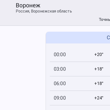
Воронеж
Россия, Воронежская область
Точн
С
00:00
+20°
746
80
мм рт
.ст.
%
03:00
+18°
747
91
мм рт
.ст.
%
06:00
+18°
747
90
мм рт
.ст.
%
09:00
+24°
747
66
мм рт
.ст.
%