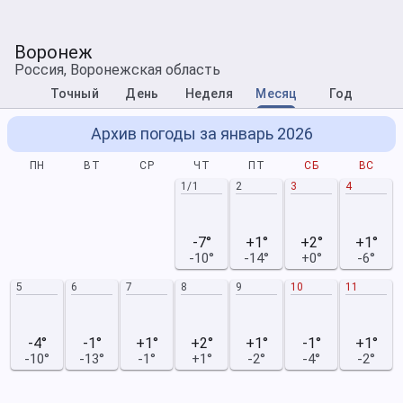
Воронеж
Россия, Воронежская область
Точный
День
Неделя
Месяц
Год
Архив погоды за январь 2026
ПН
ВТ
СР
ЧТ
ПТ
СБ
ВС
1/1
2
3
4
-7°
+1°
+2°
+1°
-10°
-14°
+0°
-6°
5
6
7
8
9
10
11
-4°
-1°
+1°
+2°
+1°
-1°
+1°
-10°
-13°
-1°
+1°
-2°
-4°
-2°