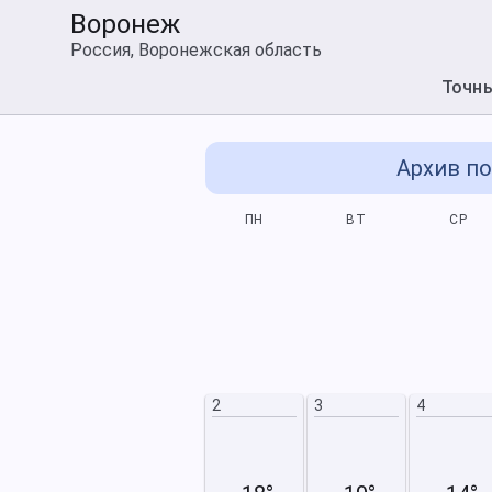
Воронеж
Россия, Воронежская область
Точн
Архив по
СБ
ВС
ПН
ВТ
СР
3
4
10
11
2
3
4