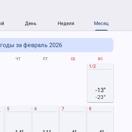
ый
День
Неделя
Месяц
годы за февраль 2026
ЧТ
ПТ
СБ
ВС
П
1/2
-13°
-23°
5
6
7
8
2