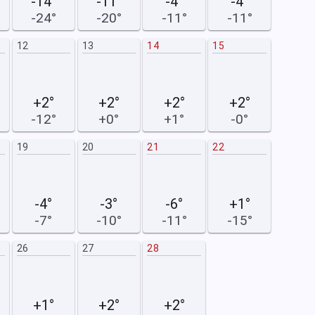
-14°
-11°
-4°
-4°
-24°
-20°
-11°
-11°
12
13
14
15
9
+2°
+2°
+2°
+2°
-12°
+0°
+1°
-0°
19
20
21
22
16
-4°
-3°
-6°
+1°
-7°
-10°
-11°
-15°
26
27
28
23
+1°
+2°
+2°