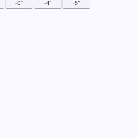
-0°
-4°
-5°
30