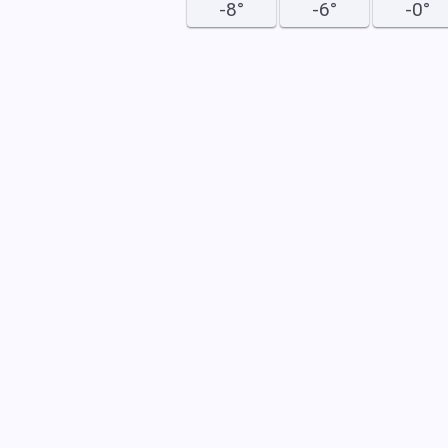
-8°
-6°
-0°