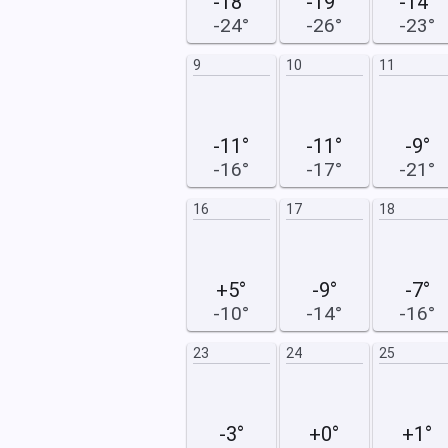
-18°
-19°
-14°
-24°
-26°
-23°
17
18
9
10
11
-11°
-11°
-9°
-16°
-17°
-21°
24
25
16
17
18
+5°
-9°
-7°
-10°
-14°
-16°
31
23
24
25
-3°
+0°
+1°