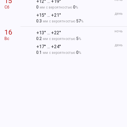
15
+12° ... +19°
Сб
0
0
мм с вероятностью
%
день
+15° ... +21°
0.3
57
мм с вероятностью
%
16
ночь
+13° ... +22°
Вс
0.2
5
мм с вероятностью
%
день
+17° ... +24°
0.1
0
мм с вероятностью
%