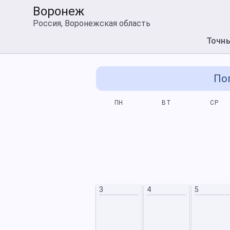
Воронеж
Россия, Воронежская область
Точн
Пог
СБ
ВС
ПН
ВТ
СР
3
4
10
11
3
4
5