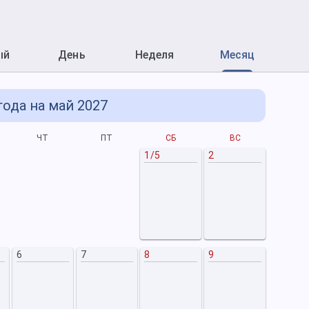
ый
День
Неделя
Месяц
ода на май 2027
ЧТ
ПТ
СБ
ВС
П
1/5
2
6
7
8
9
7