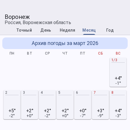
Воронеж
Россия, Воронежская область
Точный
День
Неделя
Месяц
Год
Архив погоды за март 2026
ПН
ВТ
СР
ЧТ
ПТ
СБ
ВС
1/3
+4°
-1°
2
3
4
5
6
7
8
+5°
+2°
+2°
+2°
+0°
+3°
+4°
-2°
+0°
-2°
+0°
-7°
-9°
-3°