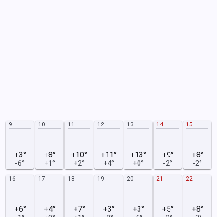
9
10
11
12
13
14
15
+3°
+8°
+10°
+11°
+13°
+9°
+8°
-6°
+1°
+2°
+4°
+0°
-2°
-2°
16
17
18
19
20
21
22
+6°
+4°
+7°
+3°
+3°
+5°
+8°