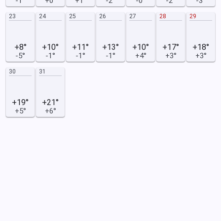
-1°
+0°
+1°
-2°
-0°
-2°
-3°
23
24
25
26
27
28
29
+8°
+10°
+11°
+13°
+10°
+17°
+18°
-5°
-1°
-1°
-1°
+4°
+3°
+3°
30
31
+19°
+21°
+5°
+6°