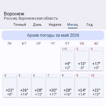
Воронеж
Россия, Воронежская область
Точный
День
Неделя
Месяц
Год
Архив погоды за май 2026
ПН
ВТ
СР
ЧТ
ПТ
СБ
ВС
1/5
2
3
+9°
+13°
+17°
+2°
-0°
+3°
4
5
6
7
8
9
10
+23°
+26°
+28°
+30°
+28°
+24°
+22°
+8°
+14°
+15°
+17°
+16°
+14°
+13°