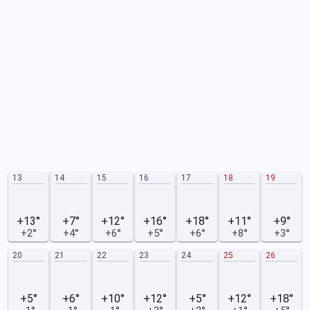
13
14
15
16
17
18
19
+13°
+7°
+12°
+16°
+18°
+11°
+9°
+2°
+4°
+6°
+5°
+6°
+8°
+3°
20
21
22
23
24
25
26
+5°
+6°
+10°
+12°
+5°
+12°
+18°