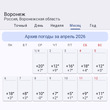
Воронеж
Россия, Воронежская область
Точный
День
Неделя
Месяц
Год
Архив погоды за апрель 2026
ПН
ВТ
СР
ЧТ
ПТ
СБ
ВС
1/4
2
3
4
5
+20°
+12°
+16°
+18°
+12°
+7°
+9°
+7°
+4°
+5°
6
7
8
9
10
11
12
+18°
+8°
+10°
+7°
+5°
+9°
+11°
+3°
+3°
-0°
+2°
+1°
+2°
+2°