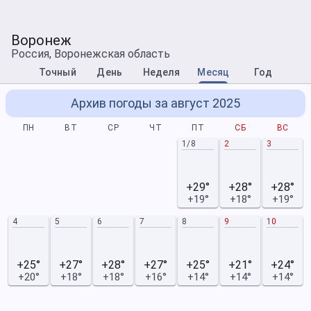
Воронеж
Россия, Воронежская область
Точный
День
Неделя
Месяц
Год
Архив погоды за август 2025
ПН
ВТ
СР
ЧТ
ПТ
СБ
ВС
1/8
2
3
+29°
+28°
+28°
+19°
+18°
+19°
4
5
6
7
8
9
10
+25°
+27°
+28°
+27°
+25°
+21°
+24°
+20°
+18°
+18°
+16°
+14°
+14°
+14°